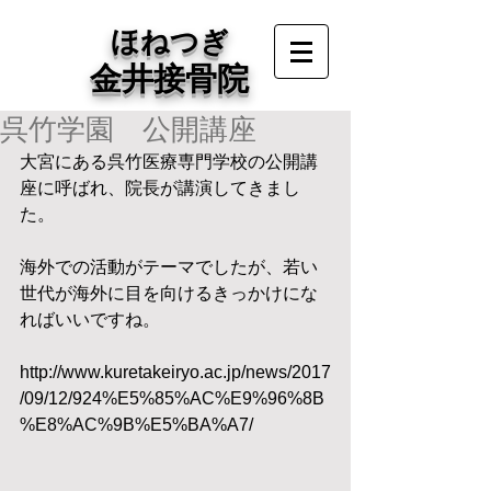
ほねつぎ
金井接骨院
呉竹学園 公開講座
大宮にある呉竹医療専門学校の公開講
座に呼ばれ、院長が講演してきまし
た。
海外での活動がテーマでしたが、若い
世代が海外に目を向けるきっかけにな
ればいいですね。
http://www.kuretakeiryo.ac.jp/news/2017
/09/12/924%E5%85%AC%E9%96%8B
%E8%AC%9B%E5%BA%A7/