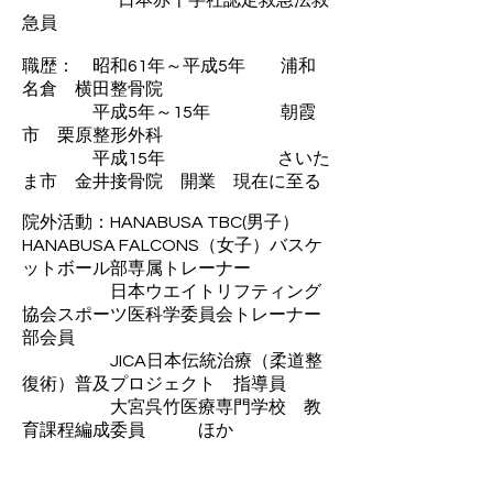
日本赤十字社認定救急法救
急員
職歴： 昭和61年～平成5年 浦和
名倉 横田整骨院
平成5年～15年 朝霞
市 栗原整形外科
平成15年 さいた
ま市 金井接骨院 開業 現在に至る
院外活動：HANABUSA TBC(男子）
HANABUSA FALCONS（女子）バスケ
ットボール部専属トレーナー
​ 日本ウエイトリフティング
協会スポーツ医科学委員会トレーナー
部会員
JICA日本伝統治療（柔道整
復術）普及プロジェクト 指導員
大宮呉竹医療専門学校 教
育課程編成委員 ほか