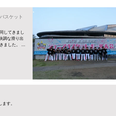
アバスケット
同してきまし
と快調な滑り出
きました。 初
ドを逆転し準々
校、大阪に敗
した。 でも
します。