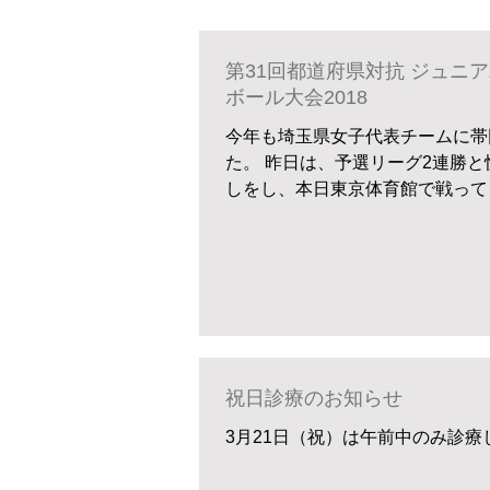
第31回都道府県対抗 ジュニ
ボール大会2018
今年も埼玉県女子代表チームに帯
た。 昨日は、予選リーグ2連勝
しをし、本日東京体育館で戦って
戦、奈良戦は10点差のビハイン
決勝に進みましたが、昨年の優勝
退し、惜しくも2年連続 ベスト8で
立派です。...
祝日診療のお知らせ
3月21日（祝）は午前中のみ診療