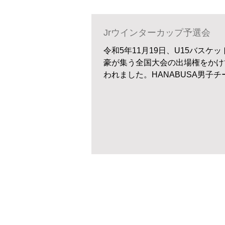
Jrウインターカップ予選会
令和5年11月19日、U15バスケ
豪が集う全国大会の出場権をかけ
われました。HANABUSA男子
進み、駒場体育館で行われる埼玉
前座試合としてセンターコートで
した。...